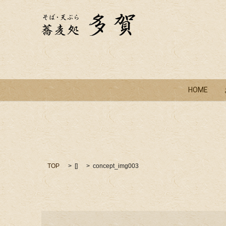
HOME
TOP
[]
concept_img003