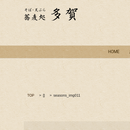
HOME
TOP
[]
seasons_img011